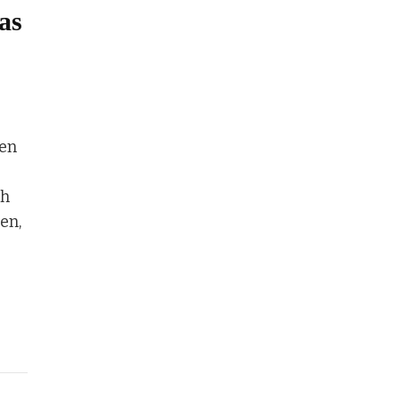
as
hen
ch
en,