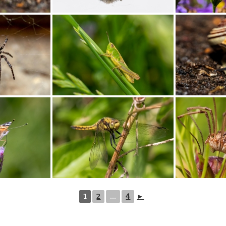
1
2
...
4
►