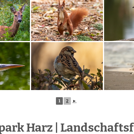
1
2
►
park Harz | Landschaftsf