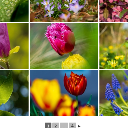
1
2
...
4
►