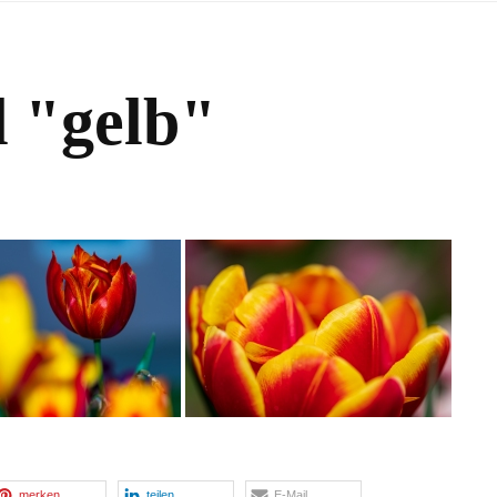
d "gelb"
merken
teilen
E-Mail